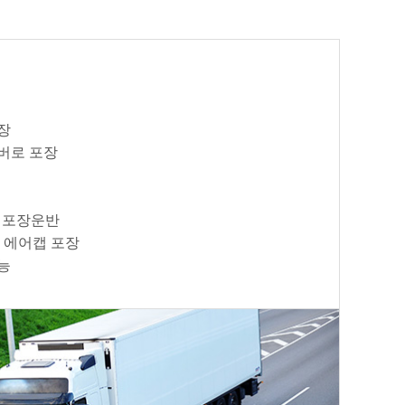
장
버로 포장
 포장운반
 에어캡 포장
능