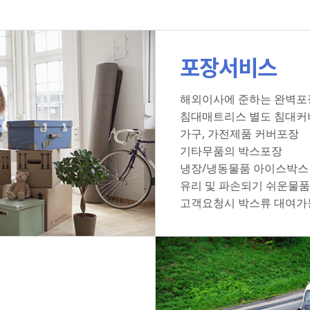
포장서비스
해외이사에 준하는 완벽포
침대매트리스 별도 침대커
가구, 가전제품 커버포장
기타무품의 박스포장
냉장/냉동물품 아이스박스
유리 및 파손되기 쉬운물품
고객요청시 박스류 대여가