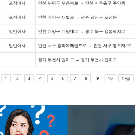
포장이사
인천 부평구 부흥북로 → 인천 미추홀구 주안동
포장이사
인천 계양구 새벌로 → 광주 광산구 도산동
일반이사
인천 계양구 계양대로 → 광주 북구 용봉택지로
일반이사
인천 서구 청라에메랄드로 → 인천 서구 봉오재2로
경기 부천시 원미구 → 경기 부천시 원미구
1
2
3
4
5
6
7
8
9
10
다음