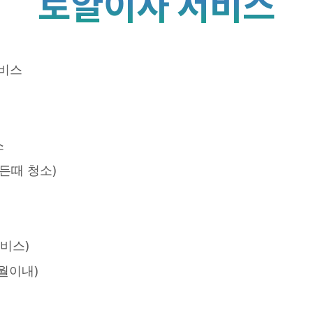
로얄이사 서비스
비스
스
든때 청소)
비스)
월이내)