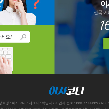
상호명 : 이사코디 / 대표자 : 박영자 / 사업자 번호 : 688-37-00669 / 대표번
역시 남동구 예술로258번길 5, 106호 / 개인정보보호 책임자 : 박영자 / 이메일