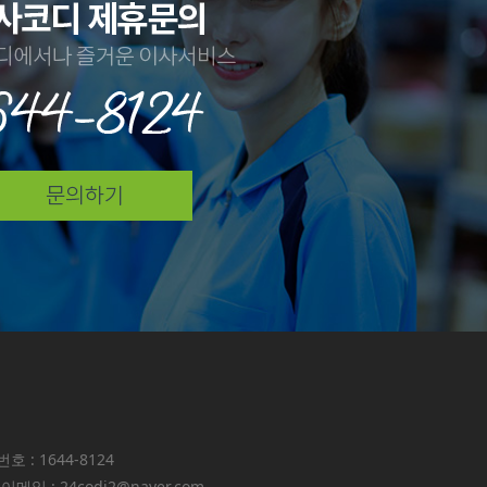
호 : 1644-8124
 : 24codi2@naver.com