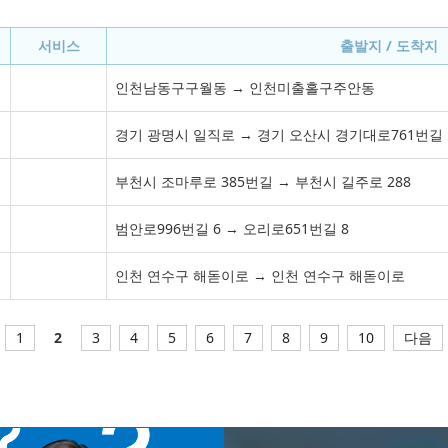
서비스
출발지 / 도착지
인천남동구구월동 → 인천미출홀구주안동
경기 광명시 일직로 → 경기 오산시 경기대로761번길
부천시 조마루로 385번길 → 부천시 길주로 288
범안로996번길 6 → 오리로651번길 8
인천 연수구 해돋이로 → 인천 연수구 해돋이로
1
2
3
4
5
6
7
8
9
10
다음