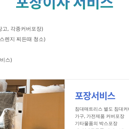
포장이사 서비스
냉장고, 각종커버포장)
가스렌지 찌든때 청소)
비스)
포장서비스
침대매트리스 별도 침대커
가구, 가전제품 커버포장
기타물품의 박스포장