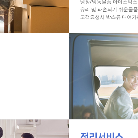
냉장/냉동물품 아이스박스
유리 및 파손되기 쉬운물품
고객요청시 박스류 대여가
정리서비스