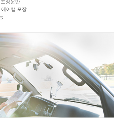
 포장운반
 에어캡 포장
능