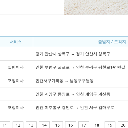
서비스
출발지 / 도착지
경기 안산시 상록구 → 경기 안산시 상록구
일반이사
인천 부평구 굴포로 → 인천 부평구 평천로141번길
포장이사
인천서구가좌동 → 남동구구월동
인천 계양구 동양로 → 인천 계양구 계산동
포장이사
인천 미추홀구 경인로 → 인천 서구 검마루로
11
12
13
14
15
16
17
18
19
20