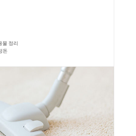
용물 정리
정돈